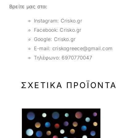
Βρείτε μας στα:
Instagram:
Crisko.gr
Facebook:
Crisko.gr
Google:
Crisko.gr
E-mail:
criskogreece@gmail.com
Τηλέφωνο:
6970770047
ΣΧΕΤΙΚΆ ΠΡΟΪΌΝΤΑ