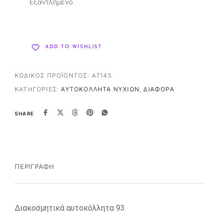
Εξαντλημένο
ADD TO WISHLIST
ΚΩΔΙΚΌΣ ΠΡΟΪΌΝΤΟΣ:
A7145
ΚΑΤΗΓΟΡΊΕΣ:
ΑΥΤΟΚΌΛΛΗΤΑ ΝΥΧΙΏΝ
,
ΔΙΆΦΟΡΑ
SHARE
ΠΕΡΙΓΡΑΦΉ
Διακοσμητικά αυτοκόλλητα 93