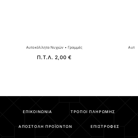
Αυτοκόλλητα Νυχιών
•
Γραμμές
Αυτο
Π.Τ.Λ.
2,00
€
ΕΠΙΚΟΙΝΩΝΊΑ
ΤΡΌΠΟΙ ΠΛΗΡΩΜΉΣ
ΑΠΟΣΤΟΛΉ ΠΡΟΪΌΝΤΩΝ
ΕΠΙΣΤΡΟΦΈΣ