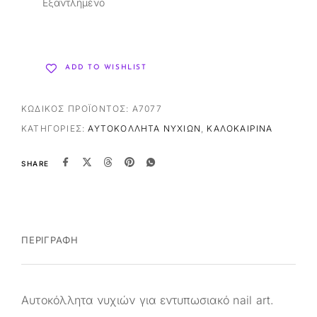
Εξαντλημένο
ADD TO WISHLIST
ΚΩΔΙΚΌΣ ΠΡΟΪΌΝΤΟΣ:
A7077
ΚΑΤΗΓΟΡΊΕΣ:
ΑΥΤΟΚΌΛΛΗΤΑ ΝΥΧΙΏΝ
,
ΚΑΛΟΚΑΙΡΙΝΆ
SHARE
ΠΕΡΙΓΡΑΦΉ
Αυτοκόλλητα νυχιών για εντυπωσιακό nail art.