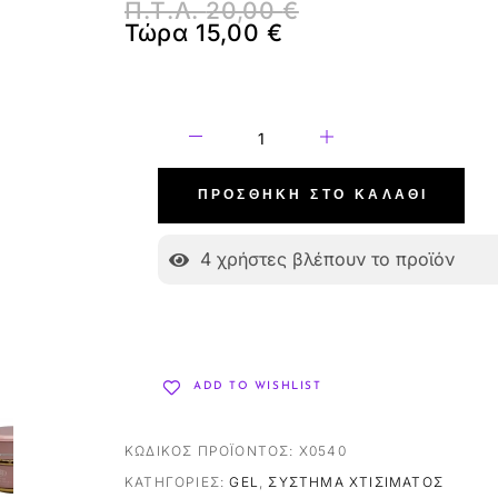
Π.Τ.Λ.
20,00
€
Τώρα
15,00
€
ΠΡΟΣΘΉΚΗ ΣΤΟ ΚΑΛΆΘΙ
4
χρήστες βλέπουν το προϊόν
ADD TO WISHLIST
ΚΩΔΙΚΌΣ ΠΡΟΪΌΝΤΟΣ:
X0540
ΚΑΤΗΓΟΡΊΕΣ:
GEL
,
ΣΎΣΤΗΜΑ ΧΤΙΣΊΜΑΤΟΣ