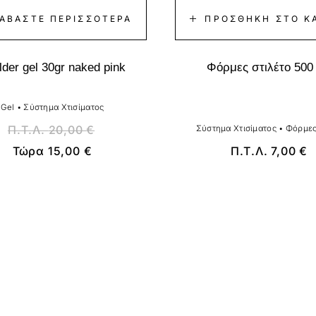
ΙΑΒΆΣΤΕ ΠΕΡΙΣΣΌΤΕΡΑ
ΠΡΟΣΘΉΚΗ ΣΤΟ Κ
lder gel 30gr naked pink
Φόρμες στιλέτο 500
Gel
•
Σύστημα Χτισίματος
Π.Τ.Λ.
20,00
€
Σύστημα Χτισίματος
•
Φόρμες
Τώρα
15,00
€
Π.Τ.Λ.
7,00
€