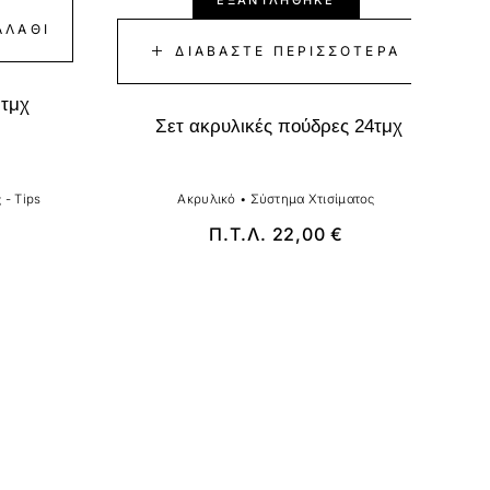
ΕΞΑΝΤΛΉΘΗΚΕ
ΑΛΆΘΙ
ΔΙΑΒΆΣΤΕ ΠΕΡΙΣΣΌΤΕΡΑ
 τμχ
Σετ ακρυλικές πούδρες 24τμχ
 - Tips
Ακρυλικό
•
Σύστημα Χτισίματος
Π.Τ.Λ.
22,00
€