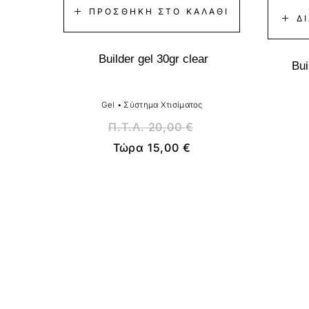
ΠΡΟΣΘΉΚΗ ΣΤΟ ΚΑΛΆΘΙ
Δ
Builder gel 30gr clear
Bui
Gel
•
Σύστημα Χτισίματος
Π.Τ.Λ.
20,00
€
Τώρα
15,00
€