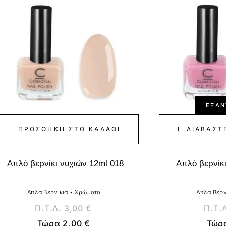
ΕΞΑΝ
ΠΡΟΣΘΉΚΗ ΣΤΟ ΚΑΛΆΘΙ
ΔΙΑΒΆΣΤ
Απλό βερνίκι νυχιών 12ml 018
Απλό βερνίκι
Απλά Βερνίκια
•
Χρώματα
Απλά Βερν
Π.Τ.Λ.
3,00
€
Π.Τ.
Τώρα
2,00
€
Τώρ