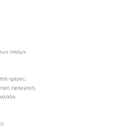
 των οποίων
πτά ημέρες.
ήγορη εφαρμογή,
υαλάδα.
ες