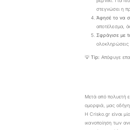
βερνίκι. Για π
στεγνώσει η π
Άφησέ το να σ
αποτέλεσμα, άφ
Σφράγισε με t
ολοκληρώσεις 
💡
Tip:
Απόφυγε επαφ
Μετά από πολυετή ε
ομορφιά, μας οδήγη
Η
Crisko.gr
είναι μί
ικανοποίηση των αν