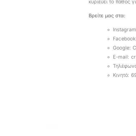
κυριεύει το πάθος γ
Βρείτε μας στα:
Instagra
Facebook
Google:
C
E-mail:
c
Τηλέφων
Κινητό:
6
-33%
-