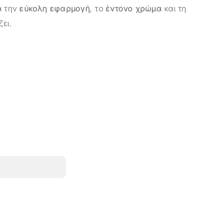
α την
εύκολη εφαρμογή
, το
έντονο χρώμα
και τη
ει.