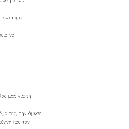
στρώση αφού
 καλύτερο
ρείς να
θος μας για τη
όχο της, την άμεση
τέχνη που τον