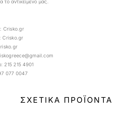
ια το αντικείμενο μας.
m:
Crisko.gr
:
Crisko.gr
risko.gr
riskogreece@gmail.com
ο:
215 215 4901
97 077 0047
ΣΧΕΤΙΚΆ ΠΡΟΪΌΝΤΑ
33%
-33%