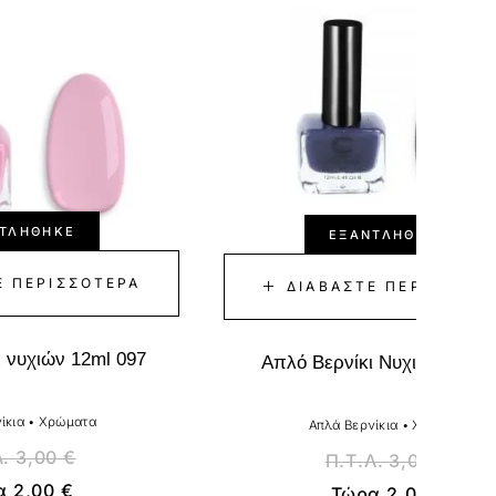
ΤΛΉΘΗΚΕ
ΕΞΑΝΤΛΉΘΗΚΕ
Ε ΠΕΡΙΣΣΌΤΕΡΑ
ΔΙΑΒΆΣΤΕ ΠΕΡΙΣΣΌΤΕ
 νυχιών 12ml 097
Απλό Βερνίκι Νυχιών 12ml 
ίκια
•
Χρώματα
Απλά Βερνίκια
•
Χρώματα
Λ.
3,00
€
Π.Τ.Λ.
3,00
€
α
2,00
€
Τώρα
2,00
€