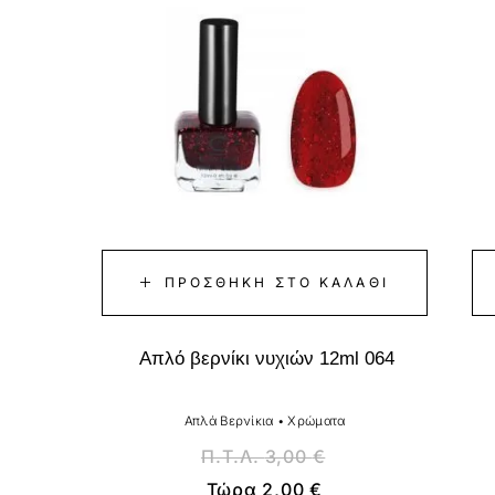
ΠΡΟΣΘΉΚΗ ΣΤΟ ΚΑΛΆΘΙ
Απλό βερνίκι νυχιών 12ml 064
Απλά Βερνίκια
•
Χρώματα
Π.Τ.Λ.
3,00
€
Τώρα
2,00
€