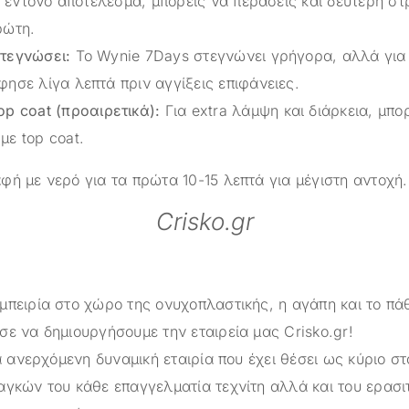
ιο έντονο αποτέλεσμα, μπορείς να περάσεις και δεύτερη 
ρώτη.
τεγνώσει:
Το Wynie 7Days στεγνώνει γρήγορα, αλλά για
ησε λίγα λεπτά πριν αγγίξεις επιφάνειες.
op coat
(προαιρετικά):
Για extra λάμψη και διάρκεια, μπο
με top coat.
ή με νερό για τα πρώτα 10-15 λεπτά για μέγιστη αντοχή.
Crisko.gr
μπειρία στο χώρο της ονυχοπλαστικής, η αγάπη και το πά
σε να δημιουργήσουμε την εταιρεία μας
Crisko.gr
!
α ανερχόμενη δυναμική εταιρία που έχει θέσει ως κύριο στ
αγκών του κάθε επαγγελματία τεχνίτη αλλά και του ερασι