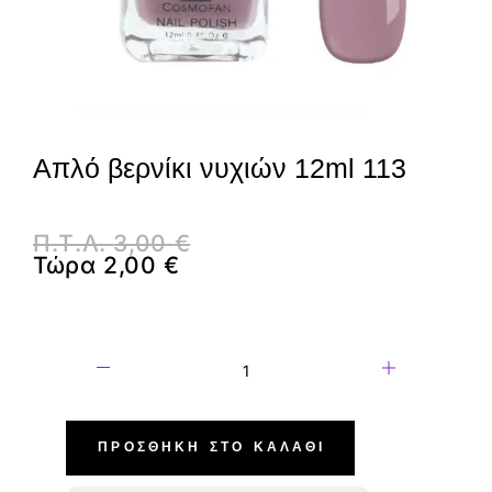
Απλό βερνίκι νυχιών 12ml 113
Π.Τ.Λ.
3,00
€
Τώρα
2,00
€
ΠΡΟΣΘΉΚΗ ΣΤΟ ΚΑΛΆΘΙ