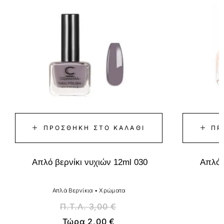
ΠΡΟΣΘΉΚΗ ΣΤΟ ΚΑΛΆΘΙ
ΠΡ
Απλό βερνίκι νυχιών 12ml 030
Απλό 
Απλά Βερνίκια
•
Χρώματα
Α
Π.Τ.Λ.
3,00
€
Τώρα
2,00
€