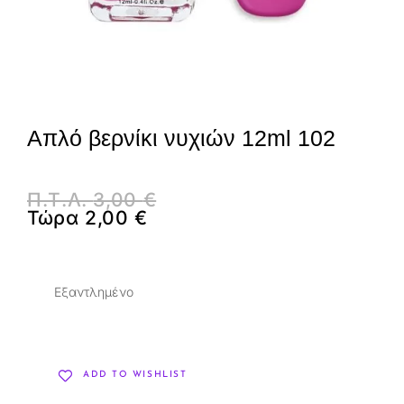
Απλό βερνίκι νυχιών 12ml 102
Π.Τ.Λ.
3,00
€
Τώρα
2,00
€
Εξαντλημένο
ADD TO WISHLIST