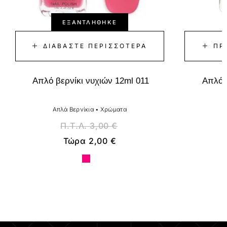
ΕΞΑΝΤΛΉΘΗΚΕ
ΔΙΑΒΆΣΤΕ ΠΕΡΙΣΣΌΤΕΡΑ
ΠΡ
Απλό βερνίκι νυχιών 12ml 011
Απλό β
Απλά Βερνίκια
•
Χρώματα
Α
Π.Τ.Λ.
3,00
€
Τώρα
2,00
€