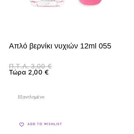
Απλό βερνίκι νυχιών 12ml 055
Π.Τ.Λ.
3,00
€
Τώρα
2,00
€
Εξαντλημένο
ADD TO WISHLIST