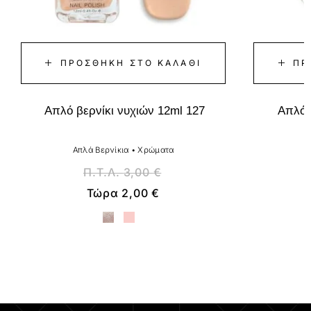
ΠΡΟΣΘΉΚΗ ΣΤΟ ΚΑΛΆΘΙ
ΠΡ
Απλό βερνίκι νυχιών 12ml 127
Απλό 
Απλά Βερνίκια
•
Χρώματα
Α
Π.Τ.Λ.
3,00
€
Τώρα
2,00
€