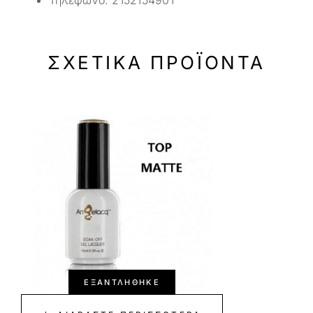
Τηλέφωνο:
2152154901
ΣΧΕΤΙΚΆ ΠΡΟΪΌΝΤΑ
-45%
-50%
ΕΞΑΝΤΛΉΘΗΚΕ