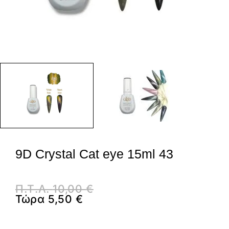
9D Crystal Cat eye 15ml 43
Π.Τ.Λ.
10,00
€
Τώρα
5,50
€