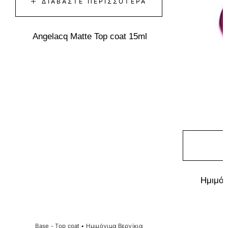
ΔΙΑΒΆΣΤΕ ΠΕΡΙΣΣΌΤΕΡΑ
Angelacq Matte Top coat 15ml
Ημιμόν
Base - Top coat
•
Ημιμόνιμα Βερνίκια