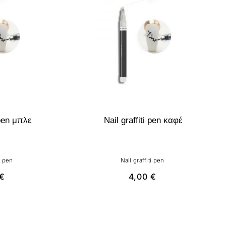
 pen μπλε
Nail graffiti pen καφέ
i pen
Nail graffiti pen
€
4,00
€