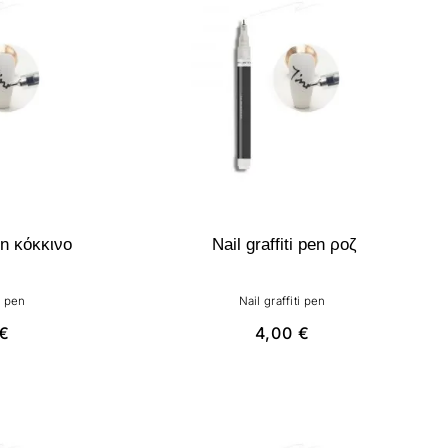
pen κόκκινο
Nail graffiti pen ροζ
i pen
Nail graffiti pen
€
4,00
€